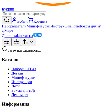
Кубрик
Войти
Корзина
Наборы
Детали
Минифигурки
Инструкции
Лоты
Боксы для м/
ф
Мерч
Доставка
Контакты
Загрузка фильтров...
Каталог
Наборы LEGO
Детали
Минифигурки
Инструкции
Лоты
Боксы для м/ф
Лего мерч
Информация