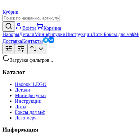
Кубрик
Войти
Корзина
Наборы
Детали
Минифигурки
Инструкции
Лоты
Боксы для м/ф
М
Доставка
Контакты
Загрузка фильтров...
Каталог
Наборы LEGO
Детали
Минифигурки
Инструкции
Лоты
Боксы для м/ф
Лего мерч
Информация