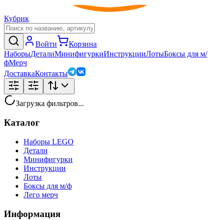
Кубрик
Войти
Корзина
Наборы
Детали
Минифигурки
Инструкции
Лоты
Боксы для м/
ф
Мерч
Доставка
Контакты
Загрузка фильтров...
Каталог
Наборы LEGO
Детали
Минифигурки
Инструкции
Лоты
Боксы для м/ф
Лего мерч
Информация