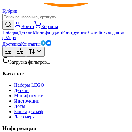
Кубрик
Войти
Корзина
Наборы
Детали
Минифигурки
Инструкции
Лоты
Боксы для м/
ф
Мерч
Доставка
Контакты
Загрузка фильтров...
Каталог
Наборы LEGO
Детали
Минифигурки
Инструкции
Лоты
Боксы для м/ф
Лего мерч
Информация