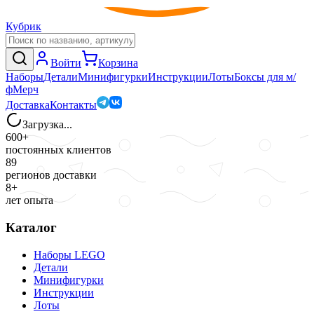
Кубрик
Войти
Корзина
Наборы
Детали
Минифигурки
Инструкции
Лоты
Боксы для м/
ф
Мерч
Доставка
Контакты
Загрузка...
600+
постоянных клиентов
89
регионов доставки
8+
лет опыта
Каталог
Наборы LEGO
Детали
Минифигурки
Инструкции
Лоты