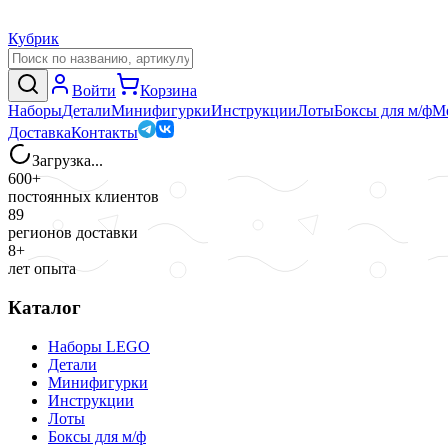
Кубрик
Войти
Корзина
Наборы
Детали
Минифигурки
Инструкции
Лоты
Боксы для м/ф
М
Доставка
Контакты
Загрузка...
600+
постоянных клиентов
89
регионов доставки
8+
лет опыта
Каталог
Наборы LEGO
Детали
Минифигурки
Инструкции
Лоты
Боксы для м/ф