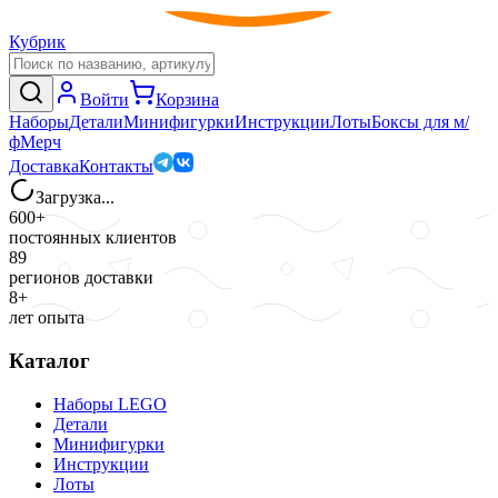
Кубрик
Войти
Корзина
Наборы
Детали
Минифигурки
Инструкции
Лоты
Боксы для м/
ф
Мерч
Доставка
Контакты
Загрузка...
600+
постоянных клиентов
89
регионов доставки
8+
лет опыта
Каталог
Наборы LEGO
Детали
Минифигурки
Инструкции
Лоты