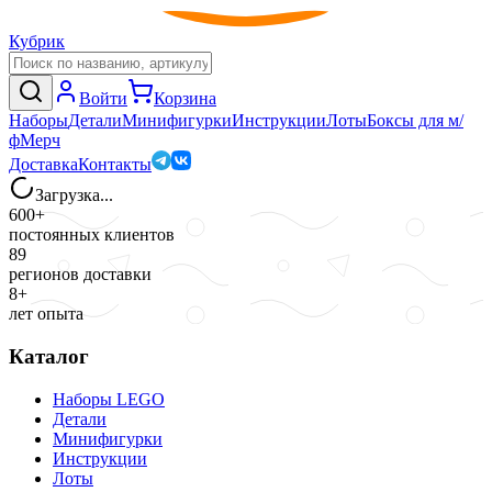
Кубрик
Войти
Корзина
Наборы
Детали
Минифигурки
Инструкции
Лоты
Боксы для м/
ф
Мерч
Доставка
Контакты
Загрузка...
600+
постоянных клиентов
89
регионов доставки
8+
лет опыта
Каталог
Наборы LEGO
Детали
Минифигурки
Инструкции
Лоты