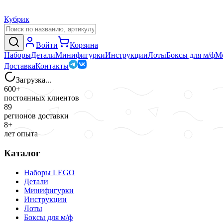
Кубрик
Войти
Корзина
Наборы
Детали
Минифигурки
Инструкции
Лоты
Боксы для м/ф
М
Доставка
Контакты
Загрузка...
600+
постоянных клиентов
89
регионов доставки
8+
лет опыта
Каталог
Наборы LEGO
Детали
Минифигурки
Инструкции
Лоты
Боксы для м/ф