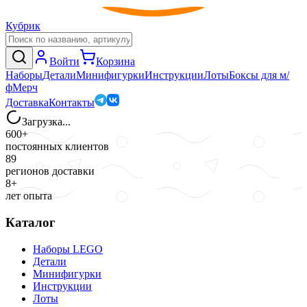
Кубрик
Войти
Корзина
Наборы
Детали
Минифигурки
Инструкции
Лоты
Боксы для м/
ф
Мерч
Доставка
Контакты
Загрузка...
600+
постоянных клиентов
89
регионов доставки
8+
лет опыта
Каталог
Наборы LEGO
Детали
Минифигурки
Инструкции
Лоты