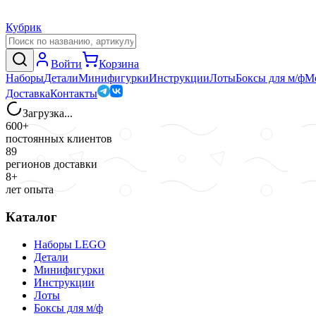
Кубрик
Войти
Корзина
Наборы
Детали
Минифигурки
Инструкции
Лоты
Боксы для м/ф
М
Доставка
Контакты
Загрузка...
600+
постоянных клиентов
89
регионов доставки
8+
лет опыта
Каталог
Наборы LEGO
Детали
Минифигурки
Инструкции
Лоты
Боксы для м/ф