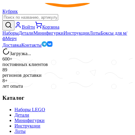
Кубрик
Войти
Корзина
Наборы
Детали
Минифигурки
Инструкции
Лоты
Боксы для м/
ф
Мерч
Доставка
Контакты
Загрузка...
600+
постоянных клиентов
89
регионов доставки
8+
лет опыта
Каталог
Наборы LEGO
Детали
Минифигурки
Инструкции
Лоты