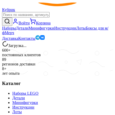
Кубрик
Войти
Корзина
Наборы
Детали
Минифигурки
Инструкции
Лоты
Боксы для м/
ф
Мерч
Доставка
Контакты
Загрузка...
600+
постоянных клиентов
89
регионов доставки
8+
лет опыта
Каталог
Наборы LEGO
Детали
Минифигурки
Инструкции
Лоты