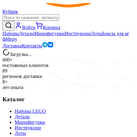
Кубрик
Войти
Корзина
Наборы
Детали
Минифигурки
Инструкции
Лоты
Боксы для м/
ф
Мерч
Доставка
Контакты
Загрузка...
600+
постоянных клиентов
89
регионов доставки
8+
лет опыта
Каталог
Наборы LEGO
Детали
Минифигурки
Инструкции
Лоты