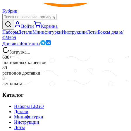
Кубрик
Войти
Корзина
Наборы
Детали
Минифигурки
Инструкции
Лоты
Боксы для м/
ф
Мерч
Доставка
Контакты
Загрузка...
600+
постоянных клиентов
89
регионов доставки
8+
лет опыта
Каталог
Наборы LEGO
Детали
Минифигурки
Инструкции
Лоты