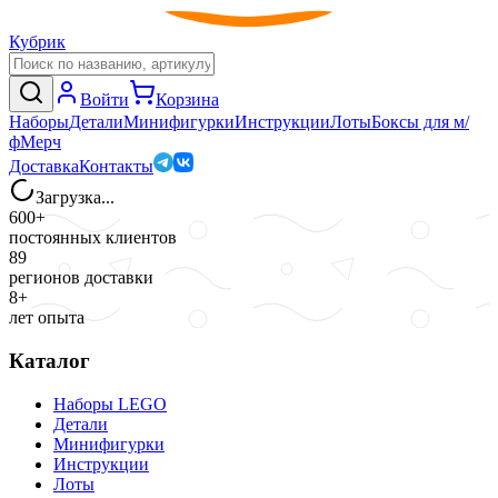
Кубрик
Войти
Корзина
Наборы
Детали
Минифигурки
Инструкции
Лоты
Боксы для м/
ф
Мерч
Доставка
Контакты
Загрузка...
600+
постоянных клиентов
89
регионов доставки
8+
лет опыта
Каталог
Наборы LEGO
Детали
Минифигурки
Инструкции
Лоты