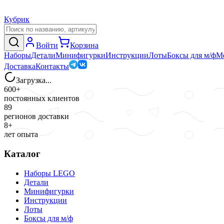
Кубрик
Войти
Корзина
Наборы
Детали
Минифигурки
Инструкции
Лоты
Боксы для м/ф
М
Доставка
Контакты
Загрузка...
600+
постоянных клиентов
89
регионов доставки
8+
лет опыта
Каталог
Наборы LEGO
Детали
Минифигурки
Инструкции
Лоты
Боксы для м/ф