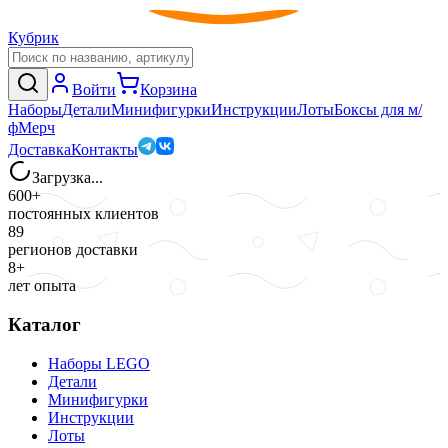
Кубрик
Войти
Корзина
Наборы
Детали
Минифигурки
Инструкции
Лоты
Боксы для м/
ф
Мерч
Доставка
Контакты
Загрузка...
600+
постоянных клиентов
89
регионов доставки
8+
лет опыта
Каталог
Наборы LEGO
Детали
Минифигурки
Инструкции
Лоты