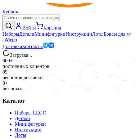
Кубрик
Войти
Корзина
Наборы
Детали
Минифигурки
Инструкции
Лоты
Боксы для м/
ф
Мерч
Доставка
Контакты
Загрузка...
600+
постоянных клиентов
89
регионов доставки
8+
лет опыта
Каталог
Наборы LEGO
Детали
Минифигурки
Инструкции
Лоты