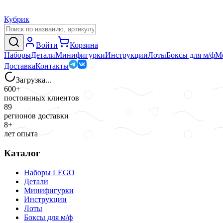
Кубрик
Войти
Корзина
Наборы
Детали
Минифигурки
Инструкции
Лоты
Боксы для м/ф
М
Доставка
Контакты
Загрузка...
600+
постоянных клиентов
89
регионов доставки
8+
лет опыта
Каталог
Наборы LEGO
Детали
Минифигурки
Инструкции
Лоты
Боксы для м/ф