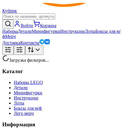
Кубрик
Войти
Корзина
Наборы
Детали
Минифигурки
Инструкции
Лоты
Боксы для м/
ф
Мерч
Доставка
Контакты
Загрузка фильтров...
Каталог
Наборы LEGO
Детали
Минифигурки
Инструкции
Лоты
Боксы для м/ф
Лего мерч
Информация