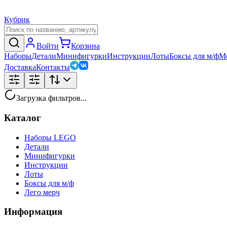
Кубрик
Войти
Корзина
Наборы
Детали
Минифигурки
Инструкции
Лоты
Боксы для м/ф
М
Доставка
Контакты
Загрузка фильтров...
Каталог
Наборы LEGO
Детали
Минифигурки
Инструкции
Лоты
Боксы для м/ф
Лего мерч
Информация