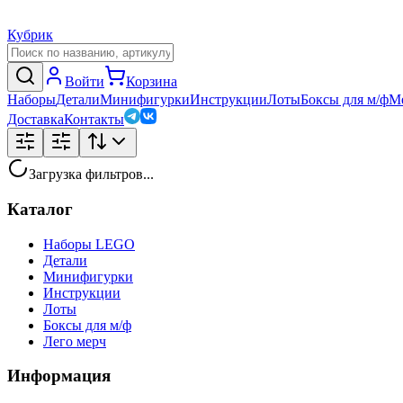
Кубрик
Войти
Корзина
Наборы
Детали
Минифигурки
Инструкции
Лоты
Боксы для м/ф
М
Доставка
Контакты
Загрузка фильтров...
Каталог
Наборы LEGO
Детали
Минифигурки
Инструкции
Лоты
Боксы для м/ф
Лего мерч
Информация