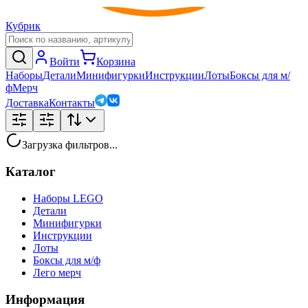
Кубрик
Войти
Корзина
Наборы
Детали
Минифигурки
Инструкции
Лоты
Боксы для м/
ф
Мерч
Доставка
Контакты
Загрузка фильтров...
Каталог
Наборы LEGO
Детали
Минифигурки
Инструкции
Лоты
Боксы для м/ф
Лего мерч
Информация