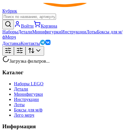
Кубрик
Войти
Корзина
Наборы
Детали
Минифигурки
Инструкции
Лоты
Боксы для м/
ф
Мерч
Доставка
Контакты
Загрузка фильтров...
Каталог
Наборы LEGO
Детали
Минифигурки
Инструкции
Лоты
Боксы для м/ф
Лего мерч
Информация