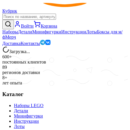
Кубрик
Войти
Корзина
Наборы
Детали
Минифигурки
Инструкции
Лоты
Боксы для м/
ф
Мерч
Доставка
Контакты
Загрузка...
600+
постоянных клиентов
89
регионов доставки
8+
лет опыта
Каталог
Наборы LEGO
Детали
Минифигурки
Инструкции
Лоты