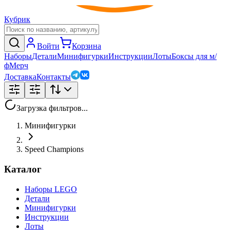
Кубрик
Войти
Корзина
Наборы
Детали
Минифигурки
Инструкции
Лоты
Боксы для м/
ф
Мерч
Доставка
Контакты
Загрузка фильтров...
Минифигурки
Speed Champions
Каталог
Наборы LEGO
Детали
Минифигурки
Инструкции
Лоты