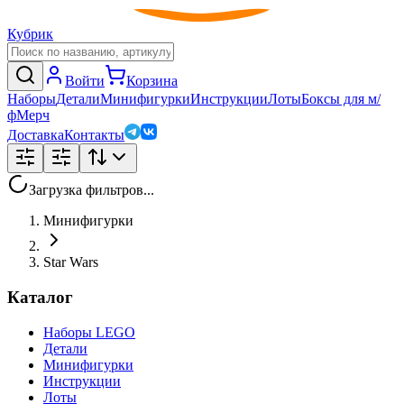
Кубрик
Войти
Корзина
Наборы
Детали
Минифигурки
Инструкции
Лоты
Боксы для м/
ф
Мерч
Доставка
Контакты
Загрузка фильтров...
Минифигурки
Star Wars
Каталог
Наборы LEGO
Детали
Минифигурки
Инструкции
Лоты