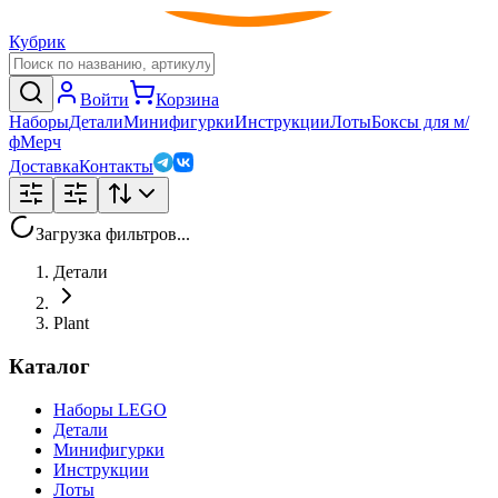
Кубрик
Войти
Корзина
Наборы
Детали
Минифигурки
Инструкции
Лоты
Боксы для м/
ф
Мерч
Доставка
Контакты
Загрузка фильтров...
Детали
Plant
Каталог
Наборы LEGO
Детали
Минифигурки
Инструкции
Лоты